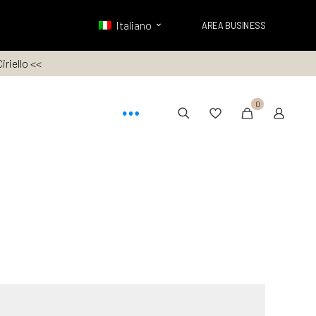
Italiano
AREA BUSINESS
iriello <<
0