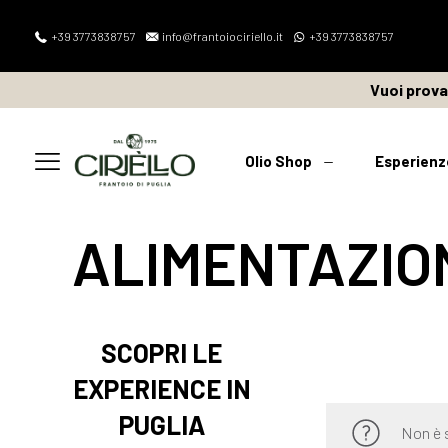
+39 3773838757
info@frantoiociriello.it
+39 3773838757
Vuoi prov
Olio Shop
Esperienz
ALIMENTAZIO
SCOPRI LE
EXPERIENCE IN
PUGLIA
Non è 