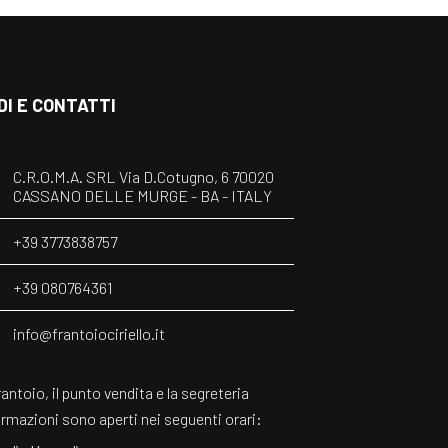
DI E CONTATTI
C.R.O.M.A. SRL Via D.Cotugno, 6 70020
CASSANO DELLE MURGE - BA - ITALY
+39 3773838757
+39 080764361
info@frantoiociriello.it
rantoio, il punto vendita e la segreteria
ormazioni sono aperti nei seguenti orari: