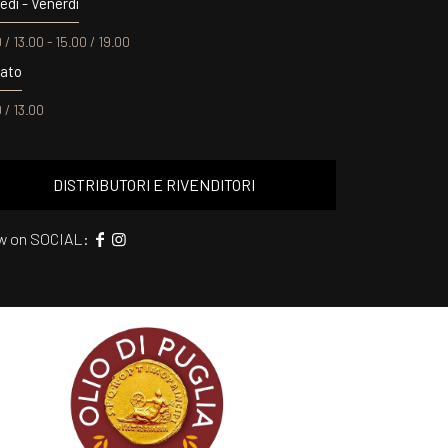
edì - Venerdì
 / 13.00 - 15.00 / 19.00
ato
 / 13.00
DISTRIBUTORI E RIVENDITORI
ow on SOCIAL: