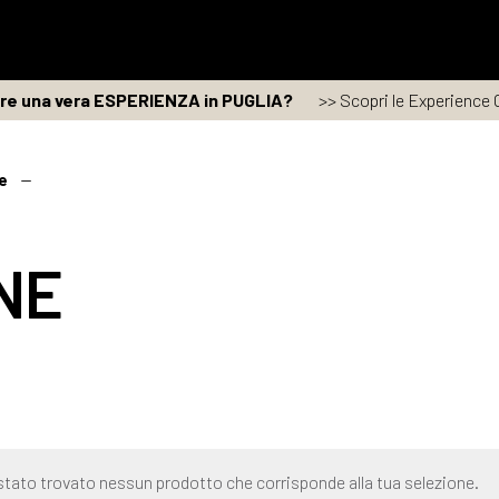
are una vera ESPERIENZA in PUGLIA?
>> Scopri le Experience C
e
NE
stato trovato nessun prodotto che corrisponde alla tua selezione.