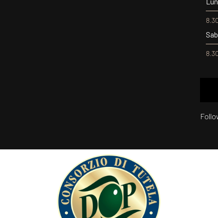
Lun
8.30
Sab
8.30
Foll