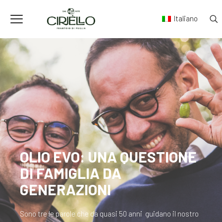
Italiano
OLIO EVO: UNA QUESTIONE
DI FAMIGLIA DA
GENERAZIONI
Sono tre le parole che da quasi 50 anni guidano il nostro