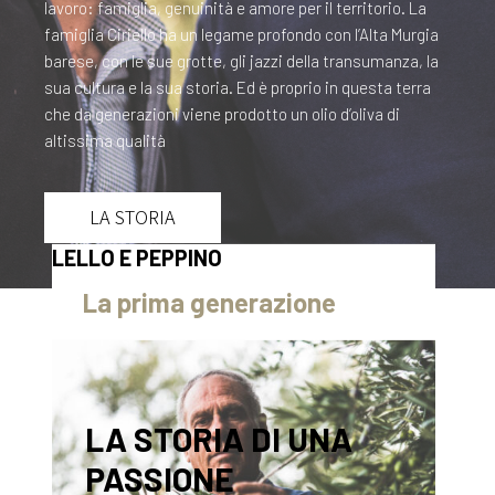
lavoro: famiglia, genuinità e amore per il territorio. La
famiglia Ciriello ha un legame profondo con l
’Alta Murgia
barese, con le sue grotte, gli jazzi della transumanza, la
sua cultura e la sua storia. Ed è proprio in questa terra
che da generazioni viene prodotto un olio d’oliva di
altissima qualità
LA STORIA
LELLO E PEPPINO
La prima generazione
LA STORIA DI UNA
PASSIONE