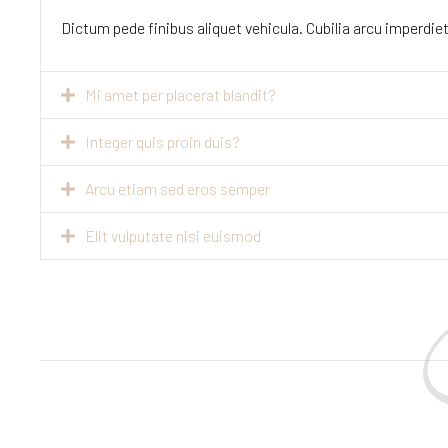
Dictum pede finibus aliquet vehicula. Cubilia arcu imperdiet 
Mi amet per placerat blandit?
Integer quis proin duis?
Arcu etiam sed eros semper
Elit vulputate nisi euismod