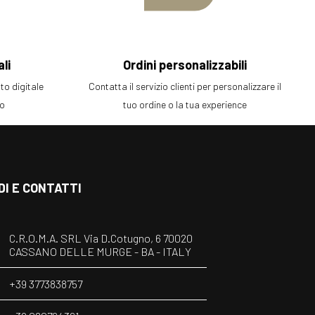
li
Ordini personalizzabili
o digitale
Contatta il servizio clienti per personalizzare il
ro
tuo ordine o la tua experience
DI E CONTATTI
C.R.O.M.A. SRL Via D.Cotugno, 6 70020
CASSANO DELLE MURGE - BA - ITALY
+39 3773838757