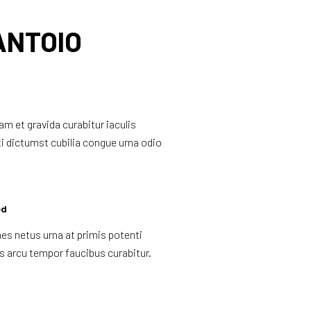
RANTOIO
 et gravida curabitur iaculis
ti dictumst cubilia congue urna odio
ed
es netus urna at primis potenti
is arcu tempor faucibus curabitur.