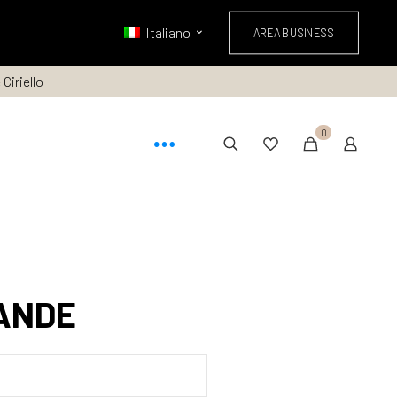
Italiano
AREA BUSINESS
Ciriello
0
ANDE