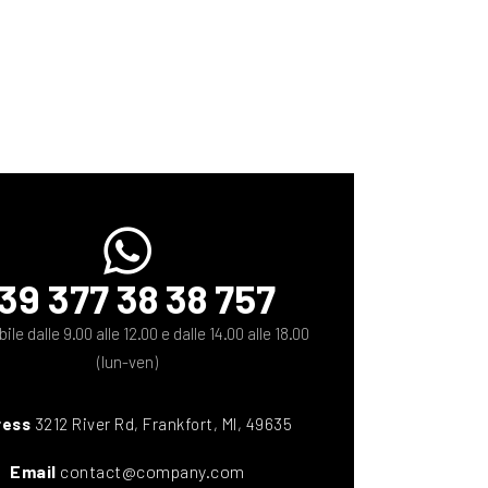
39 377 38 38 757
ile dalle 9.00 alle 12.00 e dalle 14.00 alle 18.00
(lun-ven)
ress
3212 River Rd, Frankfort, MI, 49635
Email
contact@company.com