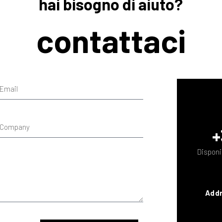
hai bisogno di aiuto?
contattaci
+
Disponib
Add