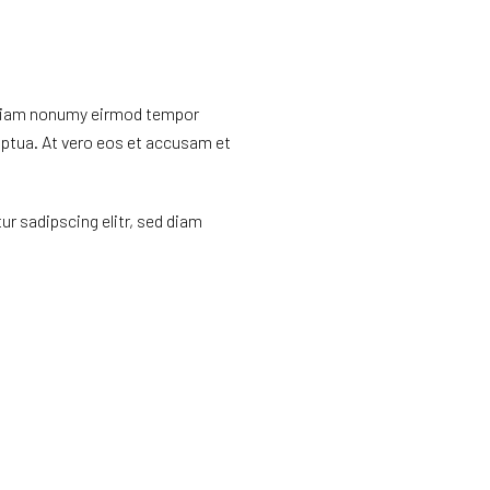
d diam nonumy eirmod tempor
uptua. At vero eos et accusam et
r sadipscing elitr, sed diam