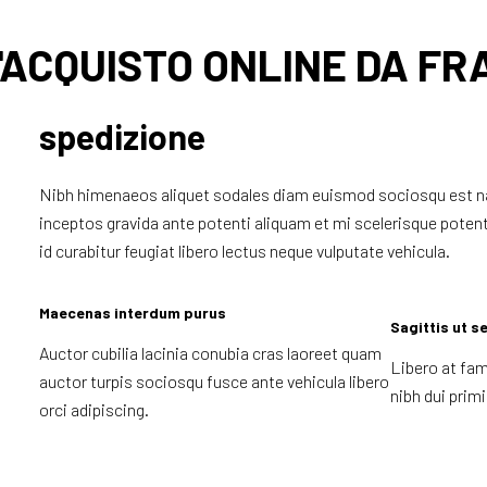
 L'ACQUISTO ONLINE DA F
spedizione
Nibh himenaeos aliquet sodales diam euismod sociosqu est nam
inceptos gravida ante potenti aliquam et mi scelerisque poten
id curabitur feugiat libero lectus neque vulputate vehicula.
Maecenas interdum purus
Sagittis ut s
Auctor cubilia lacinia conubia cras laoreet quam
Libero at fam
auctor turpis sociosqu fusce ante vehicula libero
nibh dui prim
orci adipiscing.