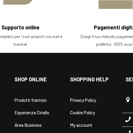
Supporto online
Pagamenti digita
pleto per i tuoi acquisti via mail e
Scegli il tuo metodo pagament
livechat
preferito: 100% sicu
SHOP ONLINE
SHOPPING HELP
SE
Prodotti frantoio
Privacy Policy
Esperienze Ciriello
Cookie Policy
Area Business
My account