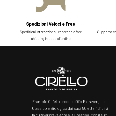
Spedizioni Veloci e Free
Spedizioni internazionali espresso e free
Supporto com
shipping in base all'ordine
Frantoio Ciriello produce Olio Extravergine
Classico e Biologico dai suoi 50 ettari di ulivi:
la cultivar prevalente è la Coratina, con il suo