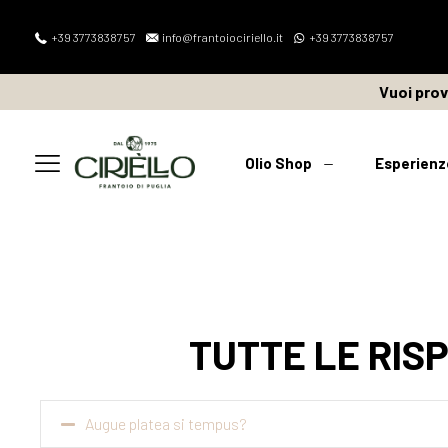
+39 3773838757
info@frantoiociriello.it
+39 3773838757
Vuoi pro
Olio Shop
Esperienz
TUTTE LE RIS
Augue platea si tempus?